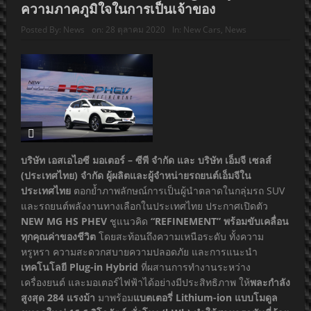
ความภาคภูมิใจในการเป็นเจ้าของ
Posted By:
News
on:
28 ตุลาคม 2020
In:
New Cars
,
News
บริษัท เอสเอไอซี มอเตอร์ – ซีพี จำกัด และ บริษัท เอ็มจี เซลส์
(ประเทศไทย) จำกัด ผู้ผลิตและผู้จำหน่ายรถยนต์เอ็มจีใน
ประเทศไทย
ตอกย้ำภาพลักษณ์การเป็นผู้นำตลาดในกลุ่มรถ SUV
และรถยนต์พลังงานทางเลือกในประเทศไทย ประกาศเปิดตัว
NEW MG HS PHEV
ชูแนวคิด
“REFINEMENT” พร้อมขับเคลื่อน
ทุกคุณค่าของชีวิต
โดยสะท้อนถึงความเหนือระดับ ทั้งความ
หรูหรา ความสะดวกสบายความปลอดภัย และการแนะนำ
เทคโนโลยี Plug-in Hybrid
ที่ผสานการทำงานระหว่าง
เครื่องยนต์ และมอเตอร์ไฟฟ้าได้อย่างมีประสิทธิภาพ ให้
พละกำลัง
สูงสุด 284 แรงม้า
มาพร้อม
แบตเตอรี่ Lithium-ion แบบโมดูล