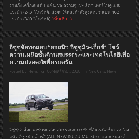
ร่วมกับเครื่องยนต์เบนซิน V6 ความจุ 2.9 ลิตร เทอร์โบคู่ 330
แรงม้า (243 กิโลวัตต์) ส่งผลให้พละกำลังสูงสุดรวมเป็น 462
แรงม้า (340 กิโลวัตต์)
(เพิ่มเติม…)
อีซูซุจัดทดสอบ “ออลนิว อีซูซุมิว-เอ็กซ์” โชว์
ความเหนือชั้นด้านสมรรถนะและเทคโนโลยีเพื่อ
ความปลอดภัยที่ครบครัน
Posted By:
News
on:
06 พฤศจิกายน 2020
In:
New Cars
,
News
อีซูซุนำสื่อมวลชนทดสอบสมรรถนะการขับขี่อันเหนือชั้นของ “ออ
ลนิว อีซูซุมิว-เอ็กซ์” (ALL-NEW ISUZU MU-X) รถอเนกประสงค์