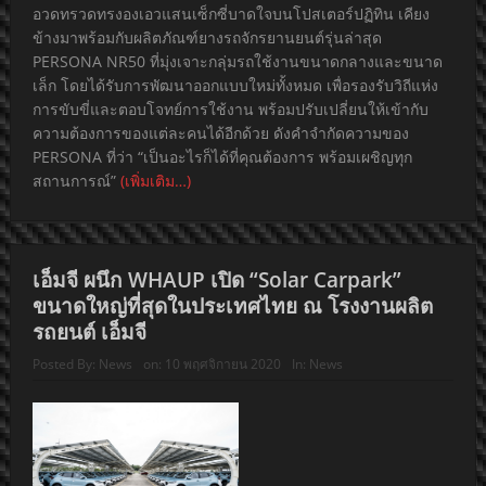
อวดทรวดทรงองเอวแสนเซ็กซี่บาดใจบนโปสเตอร์ปฏิทิน เคียง
ข้างมาพร้อมกับผลิตภัณฑ์ยางรถจักรยานยนต์รุ่นล่าสุด
PERSONA NR50 ที่มุ่งเจาะกลุ่มรถใช้งานขนาดกลางและขนาด
เล็ก โดยได้รับการพัฒนาออกแบบใหม่ทั้งหมด เพื่อรองรับวิถีแห่ง
การขับขี่และตอบโจทย์การใช้งาน พร้อมปรับเปลี่ยนให้เข้ากับ
ความต้องการของแต่ละคนได้อีกด้วย ดังคำจำกัดความของ
PERSONA ที่ว่า “เป็นอะไรก็ได้ที่คุณต้องการ พร้อมเผชิญทุก
สถานการณ์”
(เพิ่มเติม…)
เอ็มจี ผนึก WHAUP เปิด “Solar Carpark”
ขนาดใหญ่ที่สุดในประเทศไทย ณ โรงงานผลิต
รถยนต์ เอ็มจี
Posted By:
News
on:
10 พฤศจิกายน 2020
In:
News