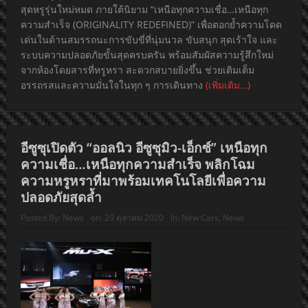
สุดหรูรุ่นใหม่หมด ภายใต้นิยาม “เหนือทุกความเชื่อ…เหนือทุก
ความสำเร็จ (ORIGINALITY REDEFINED)” เพื่อตอกย้ำความโดด
เด่นในด้านสมรรถนะการขับขี่ที่นุ่มนวล ขับสนุก สุดเร้าใจ และ
ระบบความปลอดภัยขั้นสุดครบครัน พร้อมสัมผัสความรู้สึกใหม่
จากห้องโดยสารที่หรูหรา สะดวกสบายยิ่งขึ้น ช่วยเติมเต็ม
อรรถรสและความมั่นใจในทุก ๆ การเดินทาง
(เพิ่มเติม…)
อีซูซุเปิดตัว “ออลนิว อีซูซุมิว-เอ็กซ์” เหนือทุก
ความเชื่อ…เหนือทุกความสำเร็จ พลิกโฉม
ความหรูหราที่มาพร้อมเทคโนโลยีเพื่อความ
ปลอดภัยสุดล้ำ
Posted By:
News
on:
29 ตุลาคม 2020
In:
New Cars
,
News