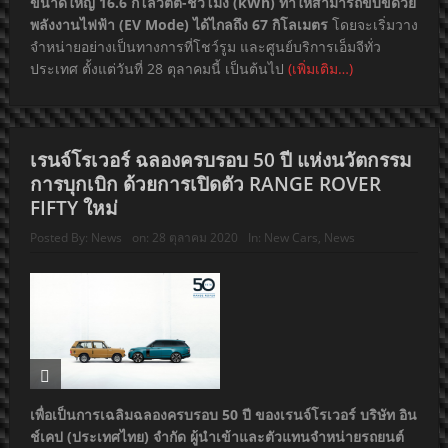
ขนาดใหญ่ 16.6 กิโลวัตต์-ชั่วโมง (kWh) ทำให้สามารถขับขี่ด้วย
พลังงานไฟฟ้า (EV Mode) ได้ไกลถึง 67 กิโลเมตร
โดยจะเริ่มวาง
จำหน่ายอย่างเป็นทางการที่โชว์รูม และศูนย์บริการเอ็มจีทั่ว
ประเทศ ตั้งแต่วันที่ 28 ตุลาคมนี้ เป็นต้นไป
(เพิ่มเติม…)
เรนจ์โรเวอร์ ฉลองครบรอบ 50 ปี แห่งนวัตกรรม
การบุกเบิก ด้วยการเปิดตัว RANGE ROVER
FIFTY ใหม่
Posted By:
News
on:
28 ตุลาคม 2020
In:
New Cars
,
News
เพื่อเป็นการเฉลิมฉลองครบรอบ 50 ปี ของเรนจ์โรเวอร์ บริษัท อิน
ช์เคป (ประเทศไทย) จำกัด ผู้นำเข้าและตัวแทนจำหน่ายรถยนต์