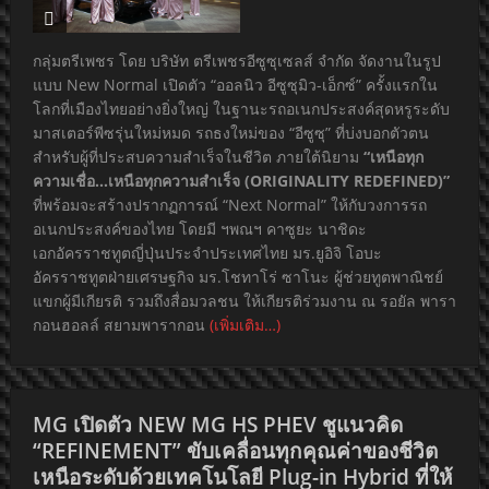
กลุ่มตรีเพชร โดย บริษัท ตรีเพชรอีซูซุเซลส์ จำกัด จัดงานในรูป
แบบ New Normal เปิดตัว “ออลนิว อีซูซุมิว-เอ็กซ์” ครั้งแรกใน
โลกที่เมืองไทยอย่างยิ่งใหญ่ ในฐานะรถอเนกประสงค์สุดหรูระดับ
มาสเตอร์พีซรุ่นใหม่หมด รถธงใหม่ของ “อีซูซุ” ที่บ่งบอกตัวตน
สำหรับผู้ที่ประสบความสำเร็จในชีวิต ภายใต้นิยาม
“เหนือทุก
ความเชื่อ…เหนือทุกความสำเร็จ (ORIGINALITY REDEFINED)”
ที่พร้อมจะสร้างปรากฏการณ์ “Next Normal” ให้กับวงการรถ
อเนกประสงค์ของไทย โดยมี ฯพณฯ คาซูยะ นาชิดะ
เอกอัครราชทูตญี่ปุ่นประจำประเทศไทย มร.ยูอิจิ โอบะ
อัครราชทูตฝ่ายเศรษฐกิจ มร.โชทาโร่ ซาโนะ ผู้ช่วยทูตพาณิชย์
แขกผู้มีเกียรติ รวมถึงสื่อมวลชน ให้เกียรติร่วมงาน ณ รอยัล พารา
กอนฮอลล์ สยามพารากอน
(เพิ่มเติม…)
MG เปิดตัว NEW MG HS PHEV ชูแนวคิด
“REFINEMENT” ขับเคลื่อนทุกคุณค่าของชีวิต
เหนือระดับด้วยเทคโนโลยี Plug-in Hybrid ที่ให้