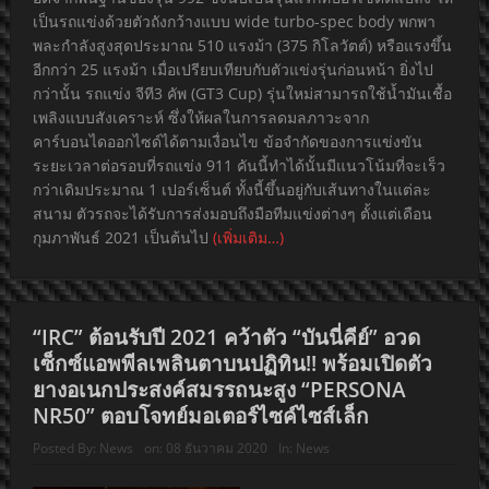
เป็นรถแข่งด้วยตัวถังกว้างแบบ wide turbo-spec body พกพา
พละกำลังสูงสุดประมาณ 510 แรงม้า (375 กิโลวัตต์) หรือแรงขึ้น
อีกกว่า 25 แรงม้า เมื่อเปรียบเทียบกับตัวแข่งรุ่นก่อนหน้า ยิ่งไป
กว่านั้น รถแข่ง จีที3 คัพ (GT3 Cup) รุ่นใหม่สามารถใช้น้ำมันเชื้อ
เพลิงแบบสังเคราะห์ ซึ่งให้ผลในการลดมลภาวะจาก
คาร์บอนไดออกไซด์ได้ตามเงื่อนไข ข้อจำกัดของการแข่งขัน
ระยะเวลาต่อรอบที่รถแข่ง 911 คันนี้ทำได้นั้นมีแนวโน้มที่จะเร็ว
กว่าเดิมประมาณ 1 เปอร์เซ็นต์ ทั้งนี้ขึ้นอยู่กับเส้นทางในแต่ละ
สนาม ตัวรถจะได้รับการส่งมอบถึงมือทีมแข่งต่างๆ ตั้งแต่เดือน
กุมภาพันธ์ 2021 เป็นต้นไป
(เพิ่มเติม…)
“IRC” ต้อนรับปี 2021 คว้าตัว “บันนี่คีย์” อวด
เซ็กซ์แอพพีลเพลินตาบนปฏิทิน!! พร้อมเปิดตัว
ยางอเนกประสงค์สมรรถนะสูง “PERSONA
NR50” ตอบโจทย์มอเตอร์ไซค์ไซส์เล็ก
Posted By:
News
on:
08 ธันวาคม 2020
In:
News