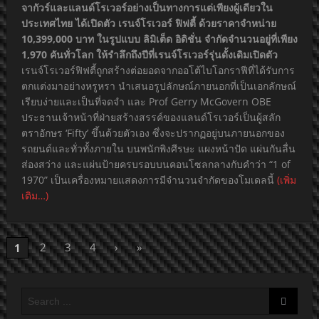
จากัวร์และแลนด์โรเวอร์อย่างเป็นทางการแต่เพียงผู้เดียวใน
ประเทศไทย ได้เปิดตัว เรนจ์โรเวอร์ ฟิฟตี้ ด้วยราคาจำหน่าย
10,399,000 บาท ในรูปแบบ ลิมิเต็ด อิดิชั่น จำกัดจำนวนอยู่ที่เพียง
1,970 คันทั่วโลก ให้รำลึกถึงปีที่เรนจ์โรเวอร์รุ่นดั้งเดิมเปิดตัว
เรนจ์โรเวอร์ฟิฟตี้ถูกสร้างต่อยอดจากออโต้ไบโอกราฟีที่ได้รับการ
ตกแต่งมาอย่างหรูหรา นำเสนอรูปลักษณ์ภายนอกที่เป็นเอกลักษณ์
เรียบง่ายและเป็นที่จดจำ และ Prof Gerry McGovern OBE
ประธานเจ้าหน้าที่ฝ่ายสร้างสรรค์ของแลนด์โรเวอร์เป็นผู้สลัก
ตราอักษร ‘Fifty’ ขึ้นด้วยตัวเอง ซึ่งจะปรากฏอยู่บนภายนอกของ
รถยนต์และทั่วทั้งภายใน บนพนักพิงศีรษะ แผงหน้าปัด แผ่นกันลื่น
ส่องสว่าง และแผ่นป้ายครบรอบบนคอนโซลกลางกับคำว่า “1 of
1970” เป็นเครื่องหมายแสดงการมีจำนวนจำกัดของโมเดลนี้
(เพิ่ม
เติม…)
2
3
4
›
»
1