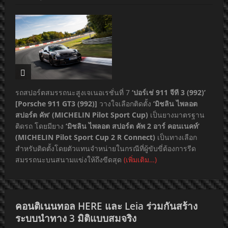
รถสปอร์ตสมรรถนะสูงเจเนอเรชั่นที่ 7
‘ปอร์เช่ 911 จีที 3 (992)’
[Porsche 911 GT3 (992)]
วางใจเลือกติดตั้ง
‘มิชลิน ไพลอต
สปอร์ต คัพ’ (MICHELIN Pilot Sport Cup)
เป็นยางมาตรฐาน
ติดรถ โดยมียาง
‘มิชลิน ไพลอต สปอร์ต คัพ 2 อาร์ คอนเนคท์’
(MICHELIN Pilot Sport Cup 2 R Connect)
เป็นทางเลือก
สำหรับติดตั้งโดยตัวแทนจำหน่ายในกรณีที่ผู้ขับขี่ต้องการรีด
สมรรถนะบนสนามแข่งให้ถึงขีดสุด
(เพิ่มเติม…)
คอนติเนนทอล HERE และ Leia ร่วมกันสร้าง
ระบบนำทาง 3 มิติแบบสมจริง