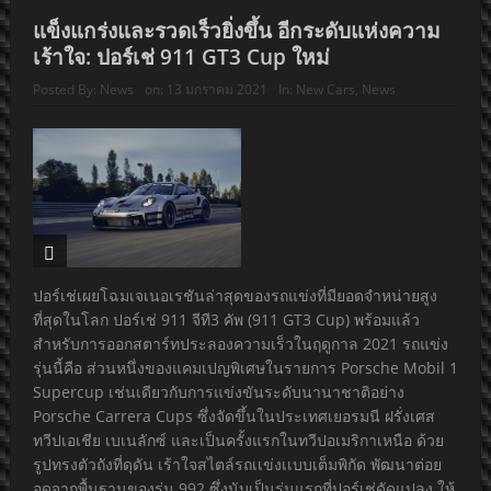
แข็งแกร่งและรวดเร็วยิ่งขึ้น อีกระดับแห่งความ
เร้าใจ: ปอร์เช่ 911 GT3 Cup ใหม่
Posted By:
News
on:
13 มกราคม 2021
In:
New Cars
,
News
ปอร์เช่เผยโฉมเจเนอเรชันล่าสุดของรถแข่งที่มียอดจำหน่ายสูง
ที่สุดในโลก ปอร์เช่ 911 จีที3 คัพ (911 GT3 Cup) พร้อมแล้ว
สำหรับการออกสตาร์ทประลองความเร็วในฤดูกาล 2021 รถแข่ง
รุ่นนี้คือ ส่วนหนึ่งของแคมเปญพิเศษในรายการ Porsche Mobil 1
Supercup เช่นเดียวกับการแข่งขันระดับนานาชาติอย่าง
Porsche Carrera Cups ซึ่งจัดขึ้นในประเทศเยอรมนี ฝรั่งเศส
ทวีปเอเชีย เบเนลักซ์ และเป็นครั้งแรกในทวีปอเมริกาเหนือ ด้วย
รูปทรงตัวถังที่ดุดัน เร้าใจสไตล์รถเเข่งเเบบเต็มพิกัด พัฒนาต่อย
อดจากพื้นฐานของรุ่น 992 ซึ่งนับเป็นรุ่นแรกที่ปอร์เช่ดัดแปลง ให้