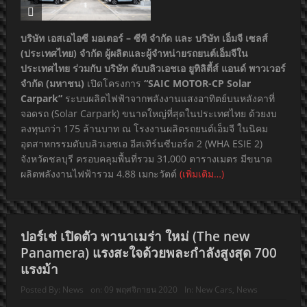
บริษัท เอสเอไอซี มอเตอร์ – ซีพี จำกัด และ บริษัท เอ็มจี เซลส์
(ประเทศไทย) จำกัด ผู้ผลิตและผู้จำหน่ายรถยนต์เอ็มจีใน
ประเทศไทย ร่วมกับ บริษัท ดับบลิวเอชเอ ยูทิลิตี้ส์ แอนด์ พาวเวอร์
จำกัด (มหาชน)
เปิดโครงการ
“SAIC MOTOR-CP Solar
Carpark”
ระบบผลิตไฟฟ้าจากพลังงานแสงอาทิตย์บนหลังคาที่
จอดรถ (Solar Carpark) ขนาดใหญ่ที่สุดในประเทศไทย ด้วยงบ
ลงทุนกว่า 175 ล้านบาท ณ โรงงานผลิตรถยนต์เอ็มจี ในนิคม
อุตสาหกรรมดับบลิวเอชเอ อีสเทิร์นซีบอร์ด 2 (WHA ESIE 2)
จังหวัดชลบุรี ครอบคลุมพื้นที่รวม 31,000 ตารางเมตร มีขนาด
ผลิตพลังงานไฟฟ้ารวม 4.88 เมกะวัตต์
(เพิ่มเติม…)
ปอร์เช่ เปิดตัว พานาเมร่า ใหม่ (The new
Panamera) แรงสะใจด้วยพละกำลังสูงสุด 700
แรงม้า
Posted By:
News
on:
09 พฤศจิกายน 2020
In:
New Cars
,
News