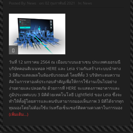
Posted By:
News
on:
02 กุมภาพันธ์ 2021
In:
News
วันที่ 12 มกราคม 2564 ณ เมืองบาเบนเฮาเซน ประเทศเยอรมนี
บริษัทคอนติเนนทอล HERE และ Leia ร่วมกันสร้างระบบนำทาง
3 มิติมาแสดงผลในห้องขับรถยนต์ โดยที่ทั้ง 3 บริษัทระดมความ
คิดในการหาองค์ประกอบสำคัญเพื่อให้การใช้งานเป็นไปอย่าง
ง่ายดายและปลอดภัย ด้วยการที่ HERE จะแสดงภาพอาคารและ
ภูมิประเทศแบบ 3 มิติด้วยเทคโนโลยี Lightfield ของ Leia ซึ่งจะ
ทำให้ทั้งผู้โดยสารและคนขับสามารถมองเห็นภาพ 3 มิติได้จากทุก
ทุมมองโดยไม่ต้องใช้แว่นหรือเซ็นเซอร์ติดตามดวงตาในการมอง
(เพิ่มเติม…)